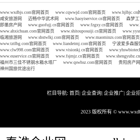
www.wxdbjs.com官网首页
www.cqwwjd.com官网首页
www.hjlbjc
咸安旅游网
迈畅中华武术网
www.haoyiservice.cn官网首页
森梦工
即墨房产网
www.guofujj.cn官网首页
www.fzgxy.cn官网首页
www
www.ahxichuan.com官网首页
www.shitouposuiji.cn官网首页
www.yy
临湘旅游网
www.shstwlkj.com官网首页
www.maominzs.com官网首页
www.tztlbg.com官网首页
www.liandetmj.com官网首页
宁波爱多森服
www.clw998.com官网首页
www.visionkj.cn官网首页
www.yhswbiot
www.euservice.cn官网首页
www.fsjmjz.cn官网首页
www.shengyubz
福州市三佳不锈钢水箱水塔厂
www.qswhsz.com官网首页
贵阳房产
神州国旅优途出行
栏目导航:
首页
|
企业查询
|
企业推广
|
企业
2023 版权所有 © www.wx