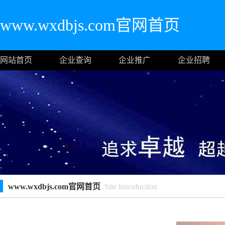
www.wxdbjs.com官网首页
网站首页
企业查询
企业推广
企业招聘
www.wxdbjs.com官网首页
Site Introduction