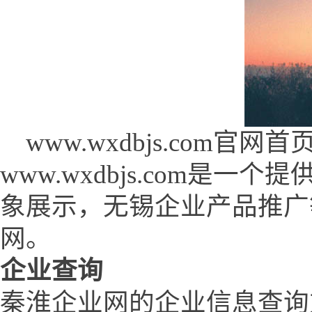
www.wxdbjs.com官网首页 (w
www.wxdbjs.com是
象展示，无锡企业产品推广
网。
企业查询
秦淮企业网的企业信息查询